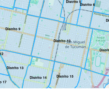
Distrito 5
Distrito 6
Di
Distrito 9
Distrito 10
Distri
 12
Distrito 13
Distrito 15
Distrito 14
to 17
Distrito 16
Distrito 19
Distrito 18